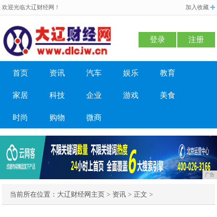
欢迎光临大辽财经网！
加入收藏
登录
注册
首页
资讯
汽车
娱乐
教育
家居
科技
企业
游戏
美食
时尚
购物
微商
广告
当前所在位置：
大辽财经网主页
>
资讯
> 正文 >