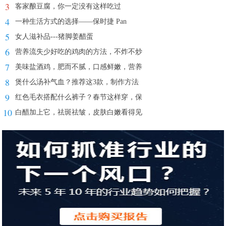
3
客家酿豆腐，你一定没有这样吃过
4
一种生活方式的选择——保时捷 Pan
5
女人滋补品---猪脚姜醋蛋
6
营养流失少好吃的鸡肉的方法，不炸不炒
7
美味盐酒鸡，肥而不腻，口感鲜嫩，营养
8
煲什么汤补气血？推荐这3款，制作方法
9
红色毛衣搭配什么裤子？春节这样穿，保
10
白醋加上它，祛斑祛皱，皮肤白嫩看得见