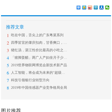
推荐文章
1
吃在中国，舌尖上的广东粤菜系列
2
四季皆宜的肇庆扣肉，甘香爽口，是地方
3
猪红汤，湛江性价比最高的小吃之一，真
4
「猪脚姜醋」两广人产妇坐月子少不了的
5
2019世界物联网博览会新技术新产品
6
人工智能，将会成为未来的“超级风口”
7
科技引领银行业转型方向
8
2019年中国传感器产业竞争格局全局
图片推荐