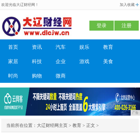
欢迎光临大辽财经网！
加入收藏
登录
注册
首页
资讯
汽车
娱乐
教育
家居
科技
企业
游戏
美食
时尚
购物
微商
广告
当前所在位置：
大辽财经网主页
>
教育
> 正文 >