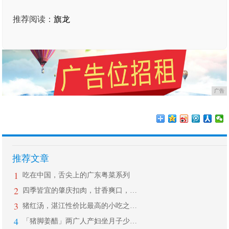
推荐阅读：
旗龙
广告
推荐文章
1
吃在中国，舌尖上的广东粤菜系列
2
四季皆宜的肇庆扣肉，甘香爽口，是地方
3
猪红汤，湛江性价比最高的小吃之一，真
4
「猪脚姜醋」两广人产妇坐月子少不了的