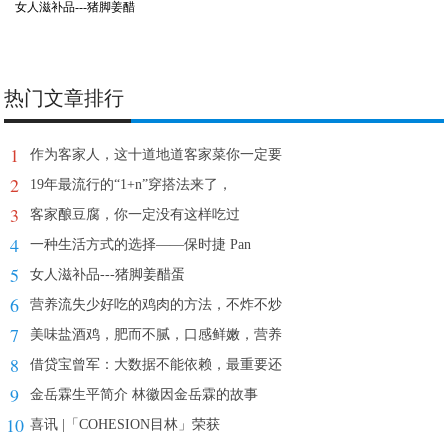
女人滋补品---猪脚姜醋
热门文章排行
1
作为客家人，这十道地道客家菜你一定要
2
19年最流行的“1+n”穿搭法来了，
3
客家酿豆腐，你一定没有这样吃过
4
一种生活方式的选择——保时捷 Pan
5
女人滋补品---猪脚姜醋蛋
6
营养流失少好吃的鸡肉的方法，不炸不炒
7
美味盐酒鸡，肥而不腻，口感鲜嫩，营养
8
借贷宝曾军：大数据不能依赖，最重要还
9
金岳霖生平简介 林徽因金岳霖的故事
10
喜讯 |「COHESION目林」荣获