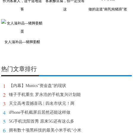
作为客家人，这十道地道
客家酿豆腐，你一定没有
客
这
做的这道“南乳炖猪蹄”老
女人滋补品---猪脚姜醋
热门文章排行
1
【内幕】Munics“资金盘”的现状
2
锤子手机重生 罗永浩的手机复兴计划能
3
天立高考震撼喜讯 | 四名市状元！两
4
iPhone手机截屏后居然还能这样做
5
5G手机沈阳首秀 原来5G还有这么多
6
拥有数十项黑科技的最美小米手机“小米