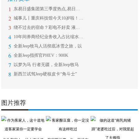
1
东易日盛集团第三季度热点,易日通开启
2
城事儿丨重庆科技馆今天10岁啦！这些
3
绕不过去的宿命？彩电不好卖 液晶面板
4
10年间券商经纪业务收入占比缩水近5
5
全新Jeep牧马人活彻底冰雪之旅，以
6
全新Jeep指挥官PHEV：900K
7
以梦为马 行者无疆，全新Jeep牧马
8
新西兰试驾Jeep硬核皮卡“角斗士”
图片推荐