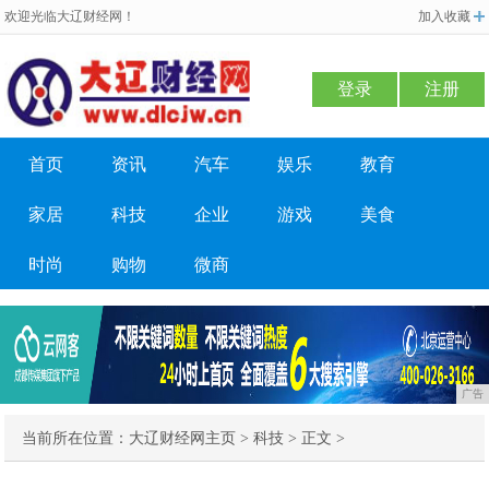
欢迎光临大辽财经网！
加入收藏
登录
注册
首页
资讯
汽车
娱乐
教育
家居
科技
企业
游戏
美食
时尚
购物
微商
广告
当前所在位置：
大辽财经网主页
>
科技
> 正文 >