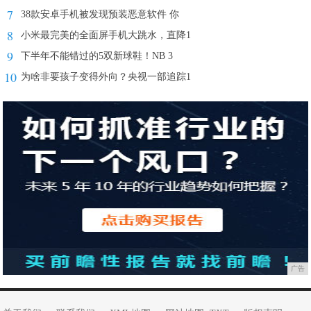
7
38款安卓手机被发现预装恶意软件 你
8
小米最完美的全面屏手机大跳水，直降1
9
下半年不能错过的5双新球鞋！NB 3
10
为啥非要孩子变得外向？央视一部追踪1
广告