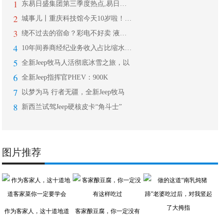
1
东易日盛集团第三季度热点,易日通开启
2
城事儿丨重庆科技馆今天10岁啦！这些
3
绕不过去的宿命？彩电不好卖 液晶面板
4
10年间券商经纪业务收入占比缩水近5
5
全新Jeep牧马人活彻底冰雪之旅，以
6
全新Jeep指挥官PHEV：900K
7
以梦为马 行者无疆，全新Jeep牧马
8
新西兰试驾Jeep硬核皮卡“角斗士”
图片推荐
作为客家人，这十道地道
客家酿豆腐，你一定没有