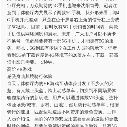
业厅亮相，万众期待的5G手机也迎来沈阳首秀。记者注
意到，体验厅内共展示了两款5G手机，从外形来看，与4
G手机并无差别，只是在位于屏幕右上角的信号栏上变成
了5G图标。目前，暂时没有5G手机销售的时间表，两款
手机仅供网络测试和展示。未来，广大用户可以不换卡
不换号，但必须要持有一部5G手机，才能拥有5G的服
务。那么，5G到底有多快？在工作人员的演示下，记者
看到5G的下载速度是4G环境下的20倍左右，下载一部高
清电影只需要3—5秒钟。
高阶VR游戏：
感受身临其境骑行体验
当天，体验厅内的VR游戏互动体验引发了不少人的兴
趣。有人戴上头盔，跨上动感单车，切换到不同场景体
验虚拟骑行的新玩法。用户可以通过佩戴VR头盔，选择
体验场景(城市、乡村、山地)，然后骑行动感单车，根据
骑行的速度，匹配运动速度不同带来的景色变换。工作
人员介绍说，高阶的VR游戏应用需要更高的速度和更低
时延的网络，想要体验清晰流畅的高品质游戏，只有5G