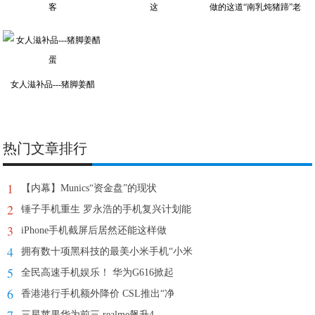
客
这
做的这道“南乳炖猪蹄”老
女人滋补品---猪脚姜醋
热门文章排行
1
【内幕】Munics“资金盘”的现状
2
锤子手机重生 罗永浩的手机复兴计划能
3
iPhone手机截屏后居然还能这样做
4
拥有数十项黑科技的最美小米手机“小米
5
全民高速手机娱乐！ 华为G616掀起
6
香港港行手机额外降价 CSL推出“净
三星苹果华为前三 realme飙升4