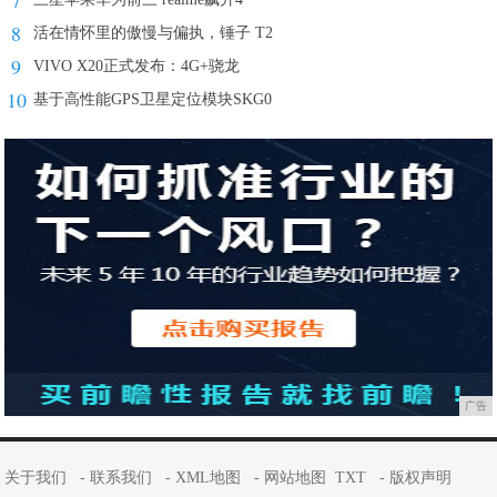
7
8
活在情怀里的傲慢与偏执，锤子 T2
9
VIVO X20正式发布：4G+骁龙
10
基于高性能GPS卫星定位模块SKG0
广告
关于我们
-
联系我们
-
XML地图
-
网站地图
TXT
-
版权声明