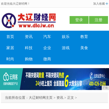
欢迎光临大辽财经网！
加入收藏
登录
注册
首页
资讯
汽车
娱乐
教育
家居
科技
企业
游戏
美食
时尚
购物
微商
广告
当前所在位置：
大辽财经网主页
>
资讯
> 正文 >