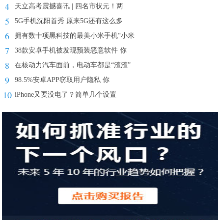
4
天立高考震撼喜讯 | 四名市状元！两
5
5G手机沈阳首秀 原来5G还有这么多
6
拥有数十项黑科技的最美小米手机“小米
7
38款安卓手机被发现预装恶意软件 你
8
在核动力汽车面前，电动车都是“渣渣”
9
98.5%安卓APP窃取用户隐私 你
10
iPhone又要没电了？简单几个设置