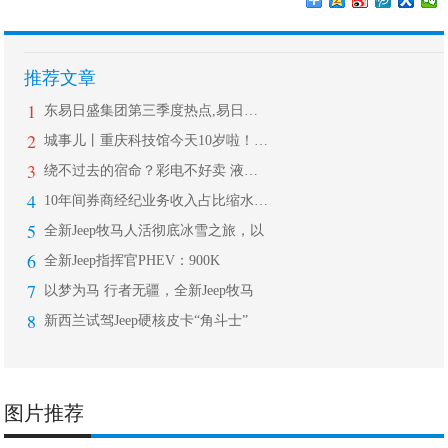
推荐文章
1
东易日盛集团第三季度热点,易日通开启
2
城事儿丨重庆科技馆今天10岁啦！这些
3
绕不过去的宿命？彩电不好卖 液晶面板
4
10年间券商经纪业务收入占比缩水近5
5
全新Jeep牧马人活彻底冰雪之旅，以
6
全新Jeep指挥官PHEV：900K
7
以梦为马 行者无疆，全新Jeep牧马
8
新西兰试驾Jeep硬核皮卡“角斗士”
图片推荐