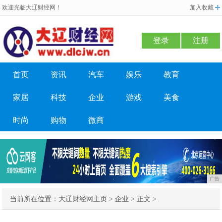
欢迎光临大辽财经网！
加入收藏
登录
注册
首页
资讯
汽车
娱乐
教育
家居
科技
企业
游戏
美食
时尚
购物
微商
广告
当前所在位置：
大辽财经网主页
>
企业
> 正文 >