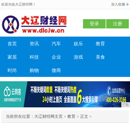
欢迎光临大辽财经网！
加入收藏
登录
注册
首页
资讯
汽车
娱乐
教育
家居
科技
企业
游戏
美食
时尚
购物
微商
广告
当前所在位置：
大辽财经网主页
>
教育
> 正文 >