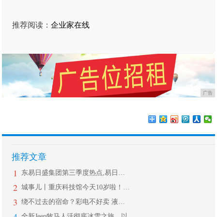
推荐阅读：
企业家在线
广告
推荐文章
1
东易日盛集团第三季度热点,易日通开启
2
城事儿丨重庆科技馆今天10岁啦！这些
3
绕不过去的宿命？彩电不好卖 液晶面板
4
全新Jeep牧马人活彻底冰雪之旅，以