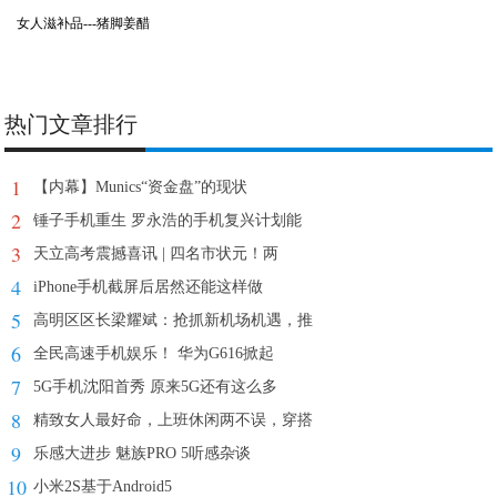
女人滋补品---猪脚姜醋
热门文章排行
1
【内幕】Munics“资金盘”的现状
2
锤子手机重生 罗永浩的手机复兴计划能
3
天立高考震撼喜讯 | 四名市状元！两
4
iPhone手机截屏后居然还能这样做
5
高明区区长梁耀斌：抢抓新机场机遇，推
6
全民高速手机娱乐！ 华为G616掀起
7
5G手机沈阳首秀 原来5G还有这么多
8
精致女人最好命，上班休闲两不误，穿搭
9
乐感大进步 魅族PRO 5听感杂谈
10
小米2S基于Android5