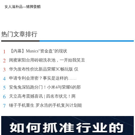
女人滋补品---猪脚姜醋
热门文章排行
1
【内幕】Munics“资金盘”的现状
2
闺蜜家阳台用砖砌洗衣池，一开始我笑丑
3
华为发布性价比新品荣耀3C畅玩版 仅
4
申请专利会泄密？事实是这样的……
5
安兔兔深陷跑分门！小米4与荣耀6的那
6
天立高考震撼喜讯 | 四名市状元！两
7
锤子手机重生 罗永浩的手机复兴计划能