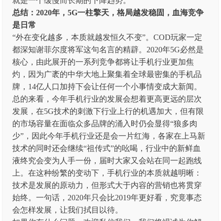
就是一个缓慢而长期的下降趋势。
总结：2020年，5G一柱擎天，格局越发稳固，血海竞争
是日常
“外在变化越多，本质就越发恒久不变”。COD玩家一定
都深知谢菲尔度将军这句名言的精辟。2020年5G必然是
核心，由此展开的一系列竞争都将让手机行业更加焦
灼，因为广袤的中华大地上聚集着全球最密集的手机品
牌，14亿人口加持下会让任何一个小事情变成大新闻。
总的来看，今年手机行业的发展会想着更高更远的层次
发展，在5G技术的刺激下行业上行的机遇加大，但有限
的市场容量在面临众多品牌的涌入时仍会显得“狼多肉
少”，因此今年手机行业还是会一片红海，各家在上马新
技术的同时还会继续“祖传式”的吆喝，行业中的新鲜血
液终究会变为人手一份，届时大家又会站在同一起跑线
上。在这种纷繁的变动下，手机行业的本质就越明晰：
技术是发展的原动力，但形式大于内容的营销也将贯穿
始终。一句话，2020年只会比2019年更好看，究竟事态
会怎样发展，让我们拭目以待。