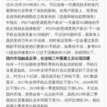
过4G元年2010年的1.3%。可以说每一代通讯技术的迭代
都带给行业带来了深刻的影响。在用户层面上，世界知
名咨询机构德勤在之前发布的《连接和移动趋势报告》
中指出，约67%的受调查用户表示“一旦兼容5G网络的手
机出现就会选择购买”，约16%的受调查用户表示“下一款
手机会选择具备5G功能的”。不过说句题外话，就算有人
真的坚持万年4G不动摇，到时候运营商一定会通过某些
精妙手段促使他们更换5G手机的，如果你不信，参考iOS
13是如何修复iOS 12过于流畅的BUG的，你就明白了。
国内市场触底反弹，在连续三年萎靡之后出现回暖
任何一个行业都有淡季旺季和兴衰起伏的轮替，手机行
业更是如此。2016年全球手机行业出货量达到了历史顶
点，约为14.71亿部，随后就开始了持续下滑。IDC数据
显示，2017年全球手机出货量同比下滑3.7%，2018年同
比下滑4.1%，2019年第一季度则同比下滑6.8%。不过在
国内市场，形势会有一点点的不同，虽然2019年第三季
度的出货量相比去年同期下滑5%，但环比增长3%，相比
前两个季度是比较温和的。