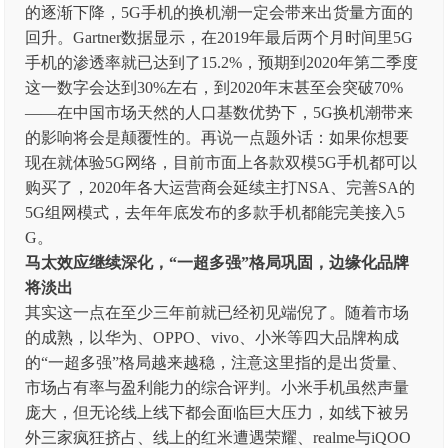
的逐渐下降，5G手机的换机潮一定会带来出货量方面的
回升。Gartner数据显示，在2019年最后两个月时间里5G
手机的渗透率就已达到了15.2%，预期到2020年第二季度
这一数字会达到30%左右，到2020年末甚至会突破70%
——在中国市场天然的人口基数优势下，5G换机潮带来
的影响将会是颠覆性的。再说一点题外话：如果你想要
现在就体验5G网络，目前市面上各款双模5G手机都可以
购买了，2020年各大运营商会延续主打NSA、完善SA的
5G组网模式，去年年底发布的多款手机都能完美接入5
G。
马太效应继续深化，“一超多强”格局巩固，边缘化品牌
将淡出
其实这一点在至少三年前就已经初见端倪了。随着市场
的成熟，以华为、OPPO、vivo、小米等四大品牌构成
的“一超多强”格局越来越稳，注意这里指的是出货量、
市场占有率与盈利能力的综合评判。小米手机虽然声量
庞大，但无论线上线下都会面临巨大压力，如线下被另
外三家疯狂挤占、线上的红米遭遇荣耀、realme与iQOO