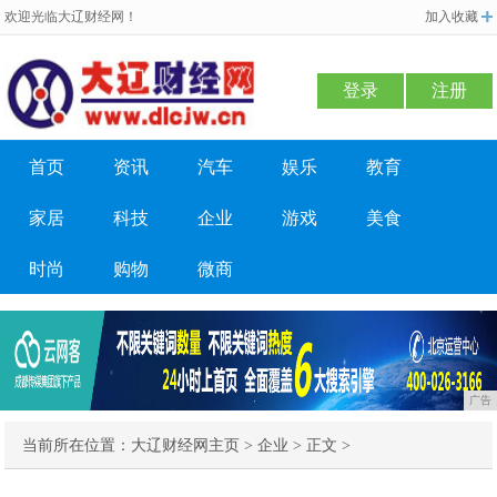
欢迎光临大辽财经网！
加入收藏
登录
注册
首页
资讯
汽车
娱乐
教育
家居
科技
企业
游戏
美食
时尚
购物
微商
广告
当前所在位置：
大辽财经网主页
>
企业
> 正文 >