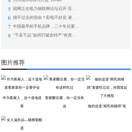
4
5
国网泛在电力物联网论坛召开 百度智能
6
绕不过去的宿命？彩电不好卖 液晶面板
7
中国最早的手机品牌，二十年后要在海外
8
“千县千品”如何打破农特产“有类无品
图片推荐
作为客家人，这十道地道
客家酿豆腐，你一定没有
客
这
做的这道“南乳炖猪蹄”老