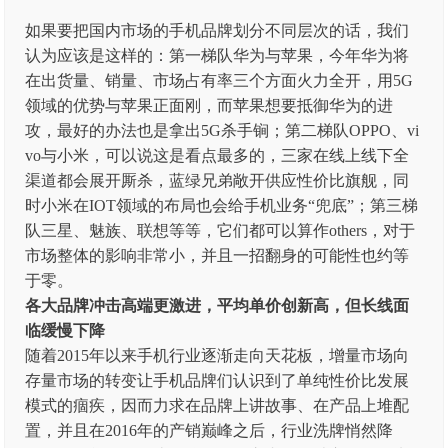
如果要把国内市场的手机品牌划分不同层次的话，我们
认为应该是这样的：第一梯队华为与苹果，今年华为将
在出货量、销量、市场占有率三个方面火力全开，用5G
领域的优势与苹果正面刚，而苹果想要抵御华为的进
攻，最好的办法也是拿出5G杀手锏；第二梯队OPPO、vi
vo与小米，可以说这是看点最多的，三家在线上线下全
渠道都会展开厮杀，蓝绿兄弟敞开供应性价比旗舰，同
时小米在IOT领域的布局也会给手机业务“兜底”；第三梯
队三星、魅族、联想等等，它们都可以算作others，对于
市场整体的影响非常小，并且一招翻身的可能性也约等
于零。
各大品牌冲击高端更激进，平均单价创新高，但长线面
临缓慢下降
随着2015年以来手机行业逐渐走向天花板，增量市场向
存量市场的转变让手机品牌们认识到了单纯性价比发展
模式的痼疾，因而力求在品牌上讲故事、在产品上堆配
置，并且在2016年的产销巅峰之后，行业洗牌悄然降