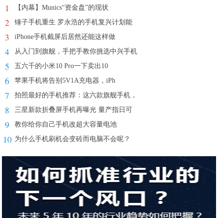
1
【内幕】Munics“资金盘”的现状
2
锤子手机重生 罗永浩的手机复兴计划能
3
iPhone手机截屏后居然还能这样做
4
从入门到旗舰，手把手教你挑选中兴手机
5
五六千的小米10 Pro一下卖出10
6
苹果手机将告别5V1A充电器，iPh
7
拍照最好的手机推荐：这六款旗舰手机，
8
三星新款折叠屏手机再曝光 量产指日可
9
教你给你自己手机改超大容量电池
10
为什么手机刷机会变砖而电脑不会呢？