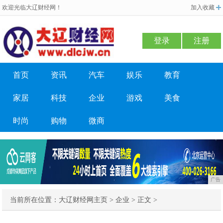
欢迎光临大辽财经网！
加入收藏
登录
注册
首页
资讯
汽车
娱乐
教育
家居
科技
企业
游戏
美食
时尚
购物
微商
广告
当前所在位置：
大辽财经网主页
>
企业
> 正文 >