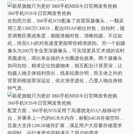
360手机N5S今日官网发售抢购
在拍照方面，360手机N5S配备了前置双摄像头，一颗采
用三星1300万CMOS，配合PDAF相位对焦，自拍时，随
意调整距离或角度，都能准确对焦、清晰拍摄。不仅如
此，快至0.1s的对焦速度更能帮你精准抓拍。另一个副摄
像头为200万专业景深摄像头，可实现更具艺术感的实时
美颜虚化，堪比单反级的大光圈虚化效果。两个摄像头
协同自拍，精准定位拍摄物体，相互配合计算景深，让
拍摄人物主体锐利突出，线条轮廓分明，而主体之外的
背景则根据景深远近，依次渐变虚化，凸显人物自身独
特气质。
360手机N5S今日官网发售抢购
配置方面，360手机N5S采用了高通骁龙653八核移动平
台，并秉承上一代的6GB大内存，标配64GB存储空间，
且最大支持128GB储存扩展，满足用户大容量存储需求
的同时，运行速度也同样满足了用户的需求。