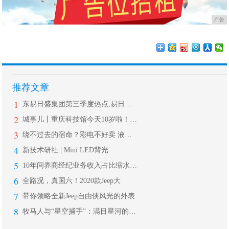
广告
推荐文章
1
东易日盛集团第三季度热点,易日通开启
2
城事儿丨重庆科技馆今天10岁啦！这些
3
绕不过去的宿命？彩电不好卖 液晶面板
4
新技术研社 | Mini LED背光
5
10年间券商经纪业务收入占比缩水近5
6
全路况，真国六！2020款Jeep大
7
带你领略全新Jeep自由侠风光的外表
8
牧马人与“星空捕手”：满目星河的夜晚