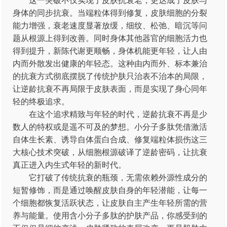
这一突破不仅实现了皮肤抗衰老，更达成了皮肤与
身体的同步抗衰。当端粒体得到修复，皮肤细胞的分裂
能力增强，衰老速度显著放缓，细纹、松弛、暗沉等问
题从根源上得到改善。同时身体其他器官的细胞活力也
得到提升，新陈代谢更顺畅，身体机能更年轻，让人由
内而外散发出健康的年轻态。这种由内而外、标本兼治
的抗衰方式彻底摆脱了传统护肤只治表不治本的局限，
让逆龄抗衰不再局限于皮肤表面，而是实现了身心同年
轻的终极追求。
在这个追求精致与年轻的时代，逆龄抗衰不再是少
数人的特权或是遥不可及的梦想。小分子多肽凭借激活
自体生长素、诱导自体蛋白合成、修复端粒体损伤这三
大核心技术突破，从细胞根源破译了逆龄密码，让抗衰
真正进入内生式年轻的新时代。
它打破了传统抗衰的瓶颈，无需依赖外源性成分的
短暂修饰，而是通过唤醒皮肤自身的年轻潜能，让每一
个细胞都恢复活跃状态，让皮肤自主产生年轻所需的营
养与能量。使用含小分子多肽的护肤产品，你感受到的