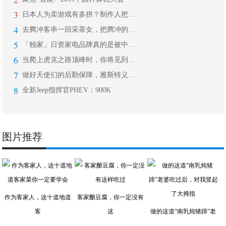
3
日本人为卖游戏有多拼？制作人把自己做
4
去腾冲客串一回采茶女，把腾冲的夏天一
5
「独家」日资家电品牌真的是被中国企业
6
当爬上虎克之路顶峰时，你将见到自由之
7
做好天使们的后勤保障，雅斯特义不容辞
8
全新Jeep指挥官PHEV：900K
图片推荐
作为客家人，这十道地道
客家酿豆腐，你一定没有
客
这
做的这道“南乳炖猪蹄”老