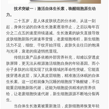
技术突破一：激活自体生长素，唤醒细胞原生动
力。
二十五岁，是人体皮肤状态的分水岭。从这一刻
起，身体分泌的自体生长激素逐渐停止，之后以每年百
分之二点五的速度持续递减。生长激素的缺失直接导致
皮肤细胞新陈代谢速率变慢，老废细胞堆积，新生细胞
活力不足，细纹、干纹开始浮现，皮肤失去往日的饱满
与光泽，衰老的痕迹悄然显现。
传统抗衰产品多依赖外部营养补充，却难以穿透皮
肤屏障，更无法从根源激活细胞自身的年轻基因。而小
分子多肽的出现实现了抗衰领域的革命性突破。它能直
接穿透表皮层，深入真皮层细胞，精准激活休眠的自体
生长素。这一过程就像为沉睡的细胞按下唤醒键，不仅
能重启细胞新陈代谢，还能为细胞提供精准的营养供
给，让老废细胞快速代谢，新生细胞源源不断地分裂再
生。
当自体生长激素被重新激活，皮肤细胞将恢复年轻