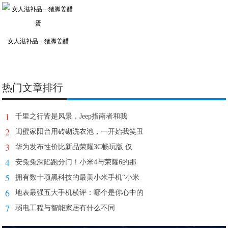
女人滋补品---猪脚姜醋
热门文章排行
1
千里之行皆是风景，Jeep指南者和我
2
闺蜜家阳台用砖砌洗衣池，一开始我笑丑
3
华为发布性价比新品荣耀3C畅玩版 仅
4
安兔兔深陷跑分门！小米4与荣耀6的那
5
拥有数十项黑科技的最美小米手机“小米
6
地表最强五大手机横评：哪个是你心中的
7
弱电工程与智能家居有什么不同