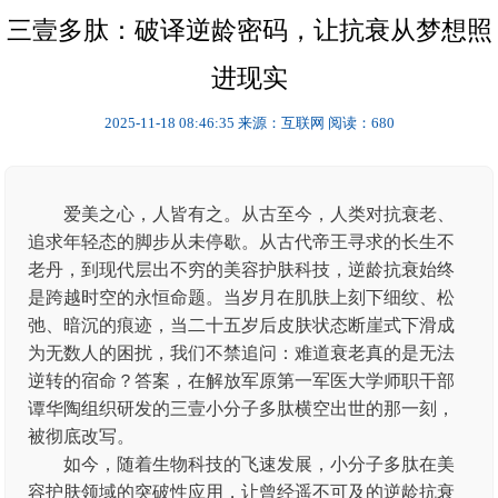
三壹多肽：破译逆龄密码，让抗衰从梦想照
进现实
2025-11-18 08:46:35
来源：互联网
阅读：680
爱美之心，人皆有之。从古至今，人类对抗衰老、
追求年轻态的脚步从未停歇。从古代帝王寻求的长生不
老丹，到现代层出不穷的美容护肤科技，逆龄抗衰始终
是跨越时空的永恒命题。当岁月在肌肤上刻下细纹、松
弛、暗沉的痕迹，当二十五岁后皮肤状态断崖式下滑成
为无数人的困扰，我们不禁追问：难道衰老真的是无法
逆转的宿命？答案，在解放军原第一军医大学师职干部
谭华陶组织研发的三壹小分子多肽横空出世的那一刻，
被彻底改写。
如今，随着生物科技的飞速发展，小分子多肽在美
容护肤领域的突破性应用，让曾经遥不可及的逆龄抗衰