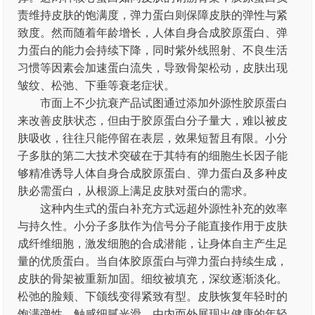
责维持皮肤的饱满度，弹力蛋白则保障皮肤的弹性与紧
致度。然而随着年龄增长，人体自身合成胶原蛋白、弹
力蛋白的能力会持续下降，同时紫外线照射、不良生活
习惯等因素会加速蛋白流失，导致骨架松动，皮肤出现
皱纹、松弛、下垂等衰老症状。
市面上不少抗衰产品试图通过添加外源性胶原蛋白
来改善皮肤状态，但由于胶原蛋白分子量大，难以被皮
肤吸收，往往只能停留在表层，效果短暂且有限。小分
子多肽的第二大技术突破在于其特有的细胞生长因子能
够精准诱导人体自身合成胶原蛋白、弹力蛋白及多种皮
肤必需蛋白，从根源上满足皮肤对蛋白的需求。
这种内生式的蛋白补充方式远超外源性补充的效率
与持久性。小分子多肽作为信号分子能直接作用于皮肤
成纤维细胞，激发细胞的合成潜能，让身体自主产生足
量的优质蛋白。当自体胶原蛋白与弹力蛋白持续生成，
皮肤的骨架被重新加固。细纹被填充，深纹逐渐淡化。
松弛的脸颊、下颌线变得紧致有型。皮肤恢复年轻时的
饱满弹性，触感细腻光滑，由内而外展现出健康的年轻