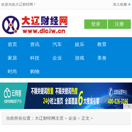
欢迎光临大辽财经网！
加入收藏
登录
注册
首页
资讯
汽车
娱乐
教育
家居
科技
企业
游戏
美食
时尚
购物
广告
当前所在位置：
大辽财经网主页
>
企业
> 正文 >