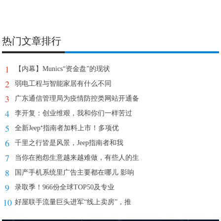
热门文章排行
1
【内幕】Munics“资金盘”的现状
2
弱电工程与智能家居有什么不同
3
广东通信管理局为疫情防控类网站开通备
4
李开复：创业维艰，我和你们一样苦过
5
全新Jeep⁺指南者加料上市！多项优
6
千里之行皆是风景，Jeep指南者和我
7
当你在抱怨生意越来越难做，有些人的生
8
国产手机系统里广告主要都在哪儿 影响
9
录取季！966份全球TOP50及专业
10
好屋联手流量巨头进军“线上卖房”，推